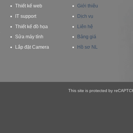
Thiết kế web
Giới thiệu
IT support
Dịch vụ
Thiết kế đồ họa
Liên hệ
ừ
Sửa máy tính
Bảng giá
,
Lắp đặt Camera
Hồ sơ NL
,
h
This site is protected by reCAPTC