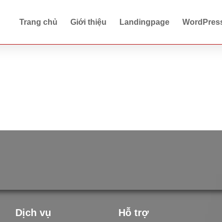
Trang chủ
Giới thiệu
Landingpage
WordPres
Dịch vụ
Hỗ trợ