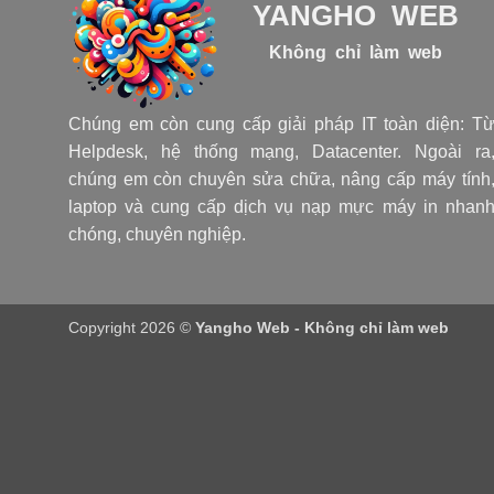
YANGHO WEB
Không chỉ làm web
Chúng em còn cung cấp giải pháp IT toàn diện: T
Helpdesk, hệ thống mạng, Datacenter. Ngoài ra
chúng em còn chuyên sửa chữa, nâng cấp máy tính
laptop và cung cấp dịch vụ nạp mực máy in nhan
chóng, chuyên nghiệp.
Copyright 2026 ©
Yangho Web - Không chỉ làm web