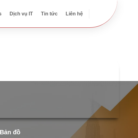
s
Dịch vụ IT
Tin tức
Liên hệ
Bản đồ